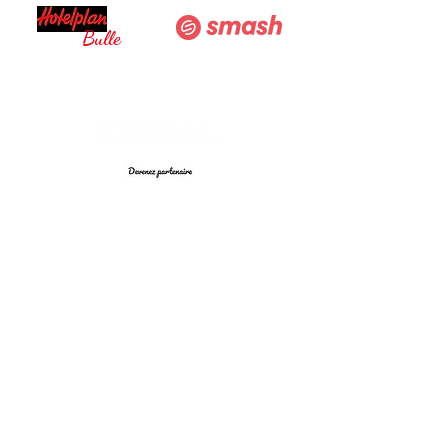
Bulle
Adresse & Horaires
🕒 Horaires :
Lundi - Vendredi : 9h-20h
Samedi : 10h-20h
Dimanche :
sur rendez-vous
📍 Adresse :
Rue du Vuippens
1630 Bulle, Suisse
info@bulle-photography.ch