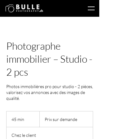
Photographe
immobilier – Studio -
2 pcs
Photos immobilières pro pour studio - 2 pièces,
valorisez vos annonces avec des images de
qualité.
Prix
sur
45 min
4
Prix sur demande
demande
5
m
Chez le client
i