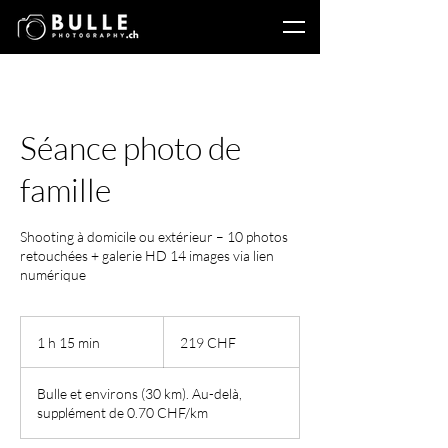
Séance photo de
famille
Shooting à domicile ou extérieur – 10 photos
retouchées + galerie HD 14 images via lien
numérique
219
francs
1 h 15 min
1
219 CHF
suisses
1
5
Bulle et environs (30 km). Au-delà,
m
supplément de 0.70 CHF/km
i
n