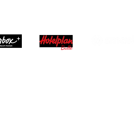
os partenaires nous font confiance pour sublimer chaque proje
Bulle
Nos prestations
Conditions & Politique
Shooting
Mentions légales
Offres du moment
Politique de confidentialité
Formules Mariage
Moyens de paiement
Evénementiel & corporate
Déclaration d’accessibilité
Immobilier
Boutique
Bons cadeaux
Blog