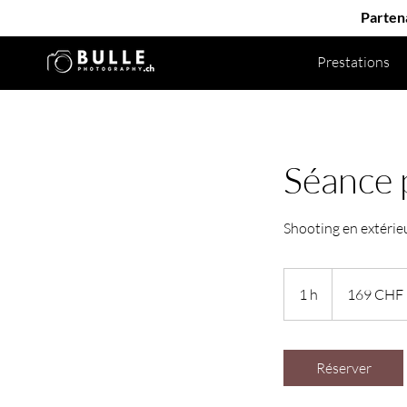
Partena
Prestations
Séance 
Shooting en extérie
169
francs
1 h
1
169 CHF
suisses
Réserver