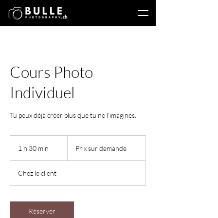
Cours Photo
Individuel
Tu peux déjà créer plus que tu ne l’imagines.
Prix
sur
1 h 30 min
1
Prix sur demande
demande
3
0
Chez le client
m
i
n
Réserver